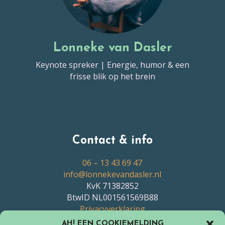
Lonneke van Dasler
Keynote spreker | Energie, humor & een
frisse blik op het brein
Contact & info
06 – 13 43 69 47
info@lonnekevandasler.nl
KvK 71382852
BtwID NL001561569B88
Privacyverklaring
Algemene Voorwaarden
AH! EEN COOKIEMELDING